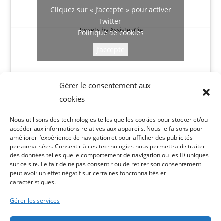
Cliquez sur « J’accepte » pour activer
Twitter
Tweets by AssisteaCie
Politique de cookies
J’accepte
Gérer le consentement aux
cookies
Follow @AssisteaCie
Nous utilisons des technologies telles que les cookies pour stocker et/ou
accéder aux informations relatives aux appareils. Nous le faisons pour
améliorer l’expérience de navigation et pour afficher des publicités
[custom-twitter-feeds feed=1]
personnalisées. Consentir à ces technologies nous permettra de traiter
des données telles que le comportement de navigation ou les ID uniques
sur ce site. Le fait de ne pas consentir ou de retirer son consentement
peut avoir un effet négatif sur certaines fonctonnalités et
caractéristiques.
SERVICES À LA PERSONNE MONTLUÇON
Gérer les services