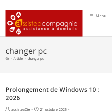
Skip
to
content
Menu
changer pc
>
Article
>
changer pc
Prolongement de Windows 10 :
2026
Auteur/autrice
Publication
assisteaCie
21 octobre 2025