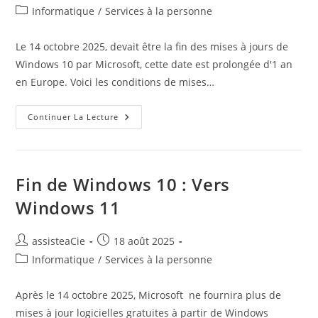
de
publiée :
Post
Informatique
/
Services à la personne
la
category:
publication :
Le 14 octobre 2025, devait être la fin des mises à jours de
Windows 10 par Microsoft, cette date est prolongée d'1 an
en Europe. Voici les conditions de mises…
Prolongement
Continuer La Lecture
De
Windows
10
:
2026
Fin de Windows 10 : Vers
Windows 11
Auteur/autrice
Publication
assisteaCie
18 août 2025
de
publiée :
Post
Informatique
/
Services à la personne
la
category:
publication :
Après le 14 octobre 2025, Microsoft ne fournira plus de
mises à jour logicielles gratuites à partir de Windows