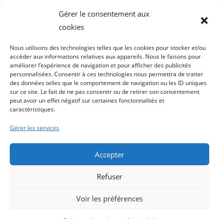
Gérer le consentement aux
cookies
Follow @AssisteaCie
Nous utilisons des technologies telles que les cookies pour stocker et/ou
accéder aux informations relatives aux appareils. Nous le faisons pour
améliorer l’expérience de navigation et pour afficher des publicités
[custom-twitter-feeds feed=1]
personnalisées. Consentir à ces technologies nous permettra de traiter
des données telles que le comportement de navigation ou les ID uniques
sur ce site. Le fait de ne pas consentir ou de retirer son consentement
peut avoir un effet négatif sur certaines fonctonnalités et
caractéristiques.
SERVICES À LA PERSONNE MONTLUÇON
Gérer les services
Accepter
Refuser
A propos
Contact assistea compagnie
Partenariat – sous traitance
Avance Immédiate
besoin-aides.fr
Voir les préférences
Conditions générales
Copyright 2026 - Assistea Compagnie Eurl RCS MONTLUCON