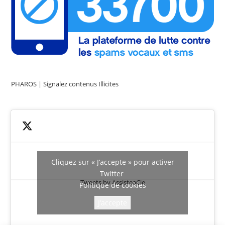
PHAROS | Signalez contenus Illicites
Cliquez sur « J’accepte » pour activer
Twitter
Tweets by AssisteaCie
Politique de cookies
J’accepte