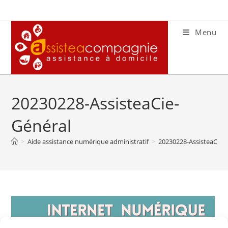
Skip
to
content
Menu
20230228-AssisteaCie-
Général
>
Aide assistance numérique administratif
>
20230228-AssisteaCie-