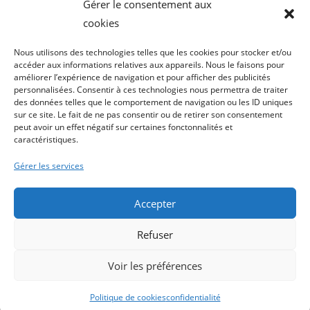
Gérer le consentement aux
cookies
Nous utilisons des technologies telles que les cookies pour stocker et/ou
accéder aux informations relatives aux appareils. Nous le faisons pour
améliorer l’expérience de navigation et pour afficher des publicités
personnalisées. Consentir à ces technologies nous permettra de traiter
des données telles que le comportement de navigation ou les ID uniques
sur ce site. Le fait de ne pas consentir ou de retirer son consentement
peut avoir un effet négatif sur certaines fonctonnalités et
caractéristiques.
Gérer les services
Accepter
Refuser
A propos
Contact assistea compagnie
Partenariat – sous traitance
Avance Immédiate
besoin-aides.fr
Voir les préférences
Conditions générales
Copyright 2026 - Assistea Compagnie Eurl RCS MONTLUCON
Politique de cookies
confidentialité
503171969 - Tout droit de reproduction interdit.